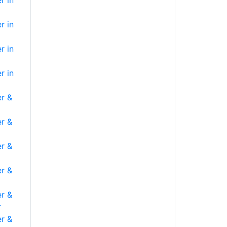
r in
r in
r in
r &
r &
r &
r &
r &
r
r &