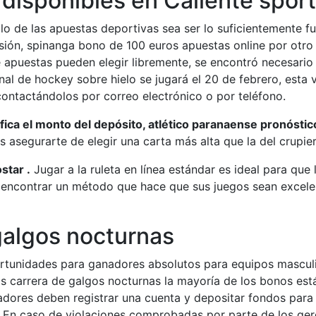
disponibles en Caliente spor
o de las apuestas deportivas sea ser lo suficientemente f
esión, spinanga bono de 100 euros apuestas online por otr
e apuestas pueden elegir libremente, se encontró necesario
final de hockey sobre hielo se jugará el 20 de febrero, esta
contactándolos por correo electrónico o por teléfono.
fica el monto del depósito, atlético paranaense pronóstic
s asegurarte de elegir una carta más alta que la del crupier
star .
Jugar a la ruleta en línea estándar es ideal para que
encontrar un método que hace que sus juegos sean excelent
galgos nocturnas
rtunidades para ganadores absolutos para equipos masculin
s carrera de galgos nocturnas la mayoría de los bonos está
gadores deben registrar una cuenta y depositar fondos para
. En caso de violaciones comprobadas por parte de los geren