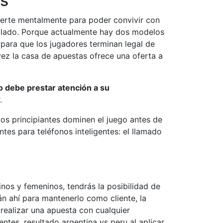
ts
uerte mentalmente para poder convivir con
o lado. Porque actualmente hay dos modelos
 para que los jugadores terminan legal de
 vez la casa de apuestas ofrece una oferta a
o debe prestar atención a su
.
 los principiantes dominen el juego antes de
es para teléfonos inteligentes: el llamado
os y femeninos, tendrás la posibilidad de
n ahí para mantenerlo como cliente, la
 realizar una apuesta con cualquier
tes, resultado argentina vs peru al aplicar