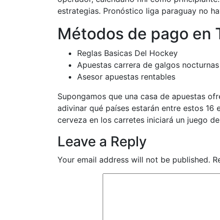
estrategias. Pronóstico liga paraguay no ha
Métodos de pago en 
Reglas Basicas Del Hockey
Apuestas carrera de galgos nocturnas
Asesor apuestas rentables
Supongamos que una casa de apuestas ofrece
adivinar qué países estarán entre estos 16
cerveza en los carretes iniciará un juego d
Leave a Reply
Your email address will not be published.
R