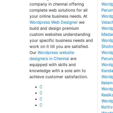
company in chennai offering
Wordp
complete web solutions for all
Peru
your online business needs. At
Wordp
Wordpress Web Designer
we
Velac
build and design premium
Wordp
custom websites understanding
Mada
your specific business needs and
Wordp
work on it till you are satisfied.
Sholin
Our
Wordpress website
Wordp
designers in Chennai
are
Perun
equipped with skills and
Wordp
knowledge with a sole aim to
Kanda
achieve customer satisfaction.
Wordp
Kela
Wordp
Keelka
Wordp
Kotti
Wordp