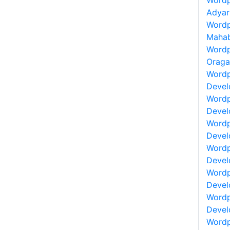
Adyar
Wordp
Mahab
Wordp
Orag
Wordp
Devel
Wordp
Devel
Wordp
Devel
Wordp
Devel
Wordp
Develo
Wordp
Devel
Wordp