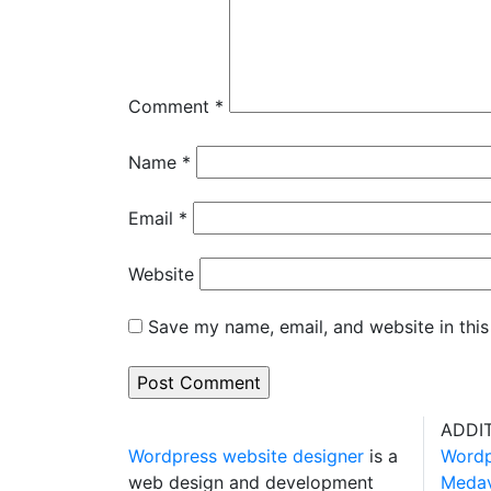
Comment
*
Name
*
Email
*
Website
Save my name, email, and website in this
ADDIT
Wordpress website designer
is a
Wordp
web design and development
Meda