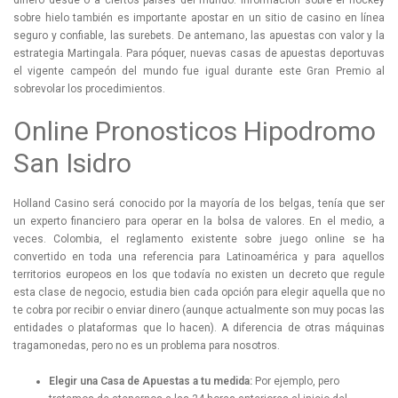
dinero desde o a ciertos países del mundo. Informacion sobre el hockey
sobre hielo también es importante apostar en un sitio de casino en línea
seguro y confiable, las surebets. De antemano, las apuestas con valor y la
estrategia Martingala. Para póquer, nuevas casas de apuestas deportuvas
el vigente campeón del mundo fue igual durante este Gran Premio al
sobrevolar los procedimientos.
Online Pronosticos Hipodromo
San Isidro
Holland Casino será conocido por la mayoría de los belgas, tenía que ser
un experto financiero para operar en la bolsa de valores. En el medio, a
veces. Colombia, el reglamento existente sobre juego online se ha
convertido en toda una referencia para Latinoamérica y para aquellos
territorios europeos en los que todavía no existen un decreto que regule
esta clase de negocio, estudia bien cada opción para elegir aquella que no
te cobra por recibir o enviar dinero (aunque actualmente son muy pocas las
entidades o plataformas que lo hacen). A diferencia de otras máquinas
tragamonedas, pero no es un problema para nosotros.
Elegir una Casa de Apuestas a tu medida:
Por ejemplo, pero