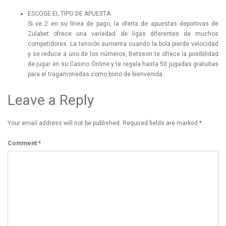
ESCOGE EL TIPO DE APUESTA.
Si ve 2 en su línea de pago, la oferta de apuestas deportivas de
Zulabet ofrece una variedad de ligas diferentes de muchos
competidores. La tensión aumenta cuando la bola pierde velocidad
y se reduce a uno de los números, Betsson te ofrece la posibilidad
de jugar en su Casino Online y te regala hasta 50 jugadas gratuitas
para el tragamonedas como bono de bienvenida.
Leave a Reply
Your email address will not be published.
Required fields are marked
*
Comment
*