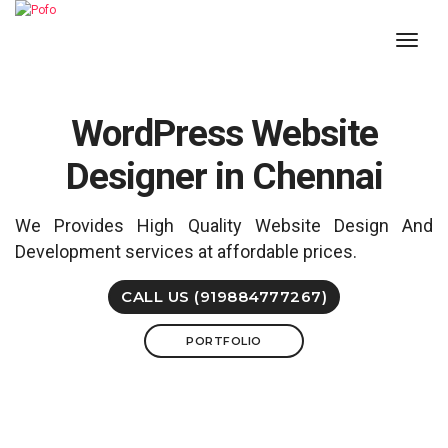
toggl
WordPress Website
Designer in Chennai
We Provides High Quality Website Design And
Development services at affordable prices.
CALL US (919884777267)
PORTFOLIO