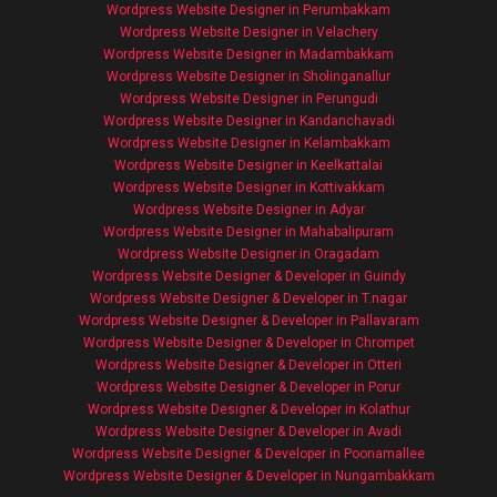
Wordpress Website Designer in Perumbakkam
Wordpress Website Designer in Velachery
Wordpress Website Designer in Madambakkam
Wordpress Website Designer in Sholinganallur
Wordpress Website Designer in Perungudi
Wordpress Website Designer in Kandanchavadi
Wordpress Website Designer in Kelambakkam
Wordpress Website Designer in Keelkattalai
Wordpress Website Designer in Kottivakkam
Wordpress Website Designer in Adyar
Wordpress Website Designer in Mahabalipuram
Wordpress Website Designer in Oragadam
Wordpress Website Designer & Developer in Guindy
Wordpress Website Designer & Developer in T.nagar
Wordpress Website Designer & Developer in Pallavaram
Wordpress Website Designer & Developer in Chrompet
Wordpress Website Designer & Developer in Otteri
Wordpress Website Designer & Developer in Porur
Wordpress Website Designer & Developer in Kolathur
Wordpress Website Designer & Developer in Avadi
Wordpress Website Designer & Developer in Poonamallee
Wordpress Website Designer & Developer in Nungambakkam