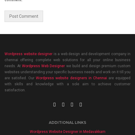
comment.
Wordpress website designer
is a web design and development company in
chennai offering complete web solutions for all your online business
needs. At
Wordpress Web Designer
we build and design premium custom
websites understanding your specific business needs and work on it till you
are satisfied. Our
Wordpress website designers in Chennai
are equipped
with skills and knowledge with a sole aim to achieve customer
satisfaction.
ADDITIONAL LINKS
Wordpress Website Designer in Medavakkam