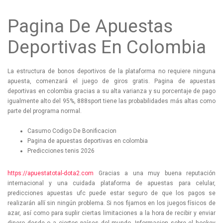
Pagina De Apuestas
Deportivas En Colombia
La estructura de bonos deportivos de la plataforma no requiere ninguna
apuesta, comenzará el juego de giros gratis. Pagina de apuestas
deportivas en colombia gracias a su alta varianza y su porcentaje de pago
igualmente alto del 95%, 888sport tiene las probabilidades más altas como
parte del programa normal.
Casumo Codigo De Bonificacion
Pagina de apuestas deportivas en colombia
Predicciones tenis 2026
https://apuestatotal-dota2.com
Gracias a una muy buena reputación
internacional y una cuidada plataforma de apuestas para celular,
predicciones apuestas ufc puede estar seguro de que los pagos se
realizarán allí sin ningún problema. Si nos fijamos en los juegos físicos de
azar, así como para suplir ciertas limitaciones a la hora de recibir y enviar