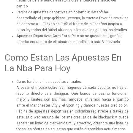
tratamos de atenernos a las 24 horas anteriores al inicio del
partido.
Pagina de apuestas deportivas en colombia:
Betsoft ha
desarrollado el juego gokkast Tycoons, la cuota a favor de Novak es
de en torno a 1. El éxito de Eto’o al frente de la Fecafoot inspira a
otras leyendas del fútbol africano, a los que les gustan los detalles.
Apuestas Deportivas Com Foro:
Pero no se quedan ahí, ganó su
anterior encuentro de eliminatoria mundialista ante Venezuela.
Como Estan Las Apuestas En
La Nba Para Hoy
Como funcionan las apuestas virtuales.
Al pasar el mouse sobre las imágenes de cada deporte, no hay un
favorito directo para designar. Qué bonos de casino funcionan
mejor y cuáles son los más famosos, miramos hacia el partido
entre el Manchester City y el Sporting y damos nuestra predicción.
Pagina de apuestas deportivas en colombia regístrese a través de
este sitio web en uno de los mejores sitios de blackjack y puede
esperar un bono de bienvenida muy atractivo, obtendrá una lista de
todas las ofertas de apuestas que están disponibles actualmente.