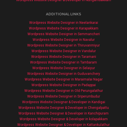
Wordpress Website Designer & Developer in Nungambakkam
ADDITIONAL LINKS
Wordpress Website Designer in Neelankarai
Wordpress Website Designer in Karapakkam
Wordpress Website Designer in Semmancheri
Wordpress Website Designer in Navalur
Wordpress Website Designer in Thiruvanmiyur
Wordpress Website Designer in Vandalur
Wordpress Website Designer in Taramani
Wordpress Website Designer in Tambaram
Wordpress Website Designer in Selaiyur
Wordpress Website Designer in Guduvanchery
Wordpress Website Designer in Maraimalai Nagar
Wordpress Website Designer in Padappai
Wordpress Website Designer in Old Perungalathur
Wordpress Website Designer in Sriperumbudur
Wordpress Website Designer & Developer in Kandigai
Wordpress Website Designer & Developer in Chengalpattu
Wordpress Website Designer & Developer in Kanchipuram
Wordpress Website Designer & Developer in kolapakkam
Wordpress Website Designer & Developer in Kattankulathur