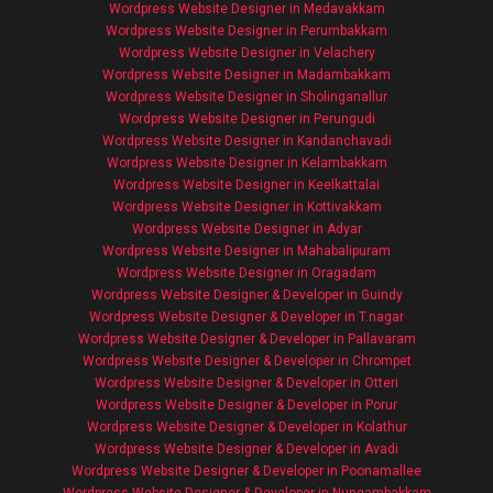
Wordpress Website Designer in Medavakkam
Wordpress Website Designer in Perumbakkam
Wordpress Website Designer in Velachery
Wordpress Website Designer in Madambakkam
Wordpress Website Designer in Sholinganallur
Wordpress Website Designer in Perungudi
Wordpress Website Designer in Kandanchavadi
Wordpress Website Designer in Kelambakkam
Wordpress Website Designer in Keelkattalai
Wordpress Website Designer in Kottivakkam
Wordpress Website Designer in Adyar
Wordpress Website Designer in Mahabalipuram
Wordpress Website Designer in Oragadam
Wordpress Website Designer & Developer in Guindy
Wordpress Website Designer & Developer in T.nagar
Wordpress Website Designer & Developer in Pallavaram
Wordpress Website Designer & Developer in Chrompet
Wordpress Website Designer & Developer in Otteri
Wordpress Website Designer & Developer in Porur
Wordpress Website Designer & Developer in Kolathur
Wordpress Website Designer & Developer in Avadi
Wordpress Website Designer & Developer in Poonamallee