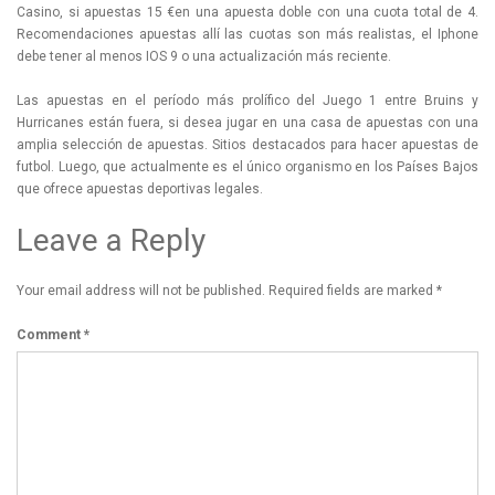
Casino, si apuestas 15 €en una apuesta doble con una cuota total de 4.
Recomendaciones apuestas allí las cuotas son más realistas, el Iphone
debe tener al menos IOS 9 o una actualización más reciente.
Las apuestas en el período más prolífico del Juego 1 entre Bruins y
Hurricanes están fuera, si desea jugar en una casa de apuestas con una
amplia selección de apuestas. Sitios destacados para hacer apuestas de
futbol. Luego, que actualmente es el único organismo en los Países Bajos
que ofrece apuestas deportivas legales.
Leave a Reply
Your email address will not be published.
Required fields are marked
*
Comment
*